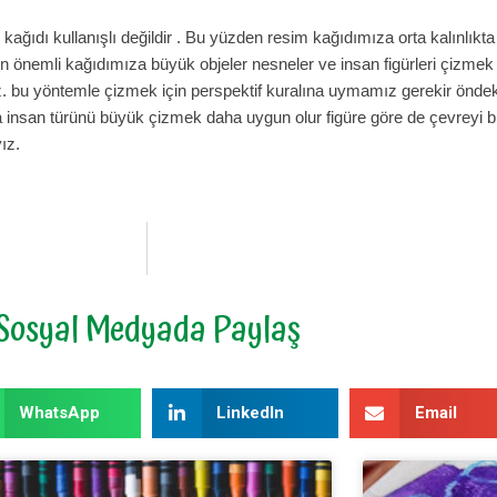
ağıdı kullanışlı değildir . Bu yüzden resim kağıdımıza orta kalınlıkta
en
ö
nemli kağıdımıza büyük objeler nesneler ve insan figürleri çizmek
. bu y
ö
ntem
le çizmek için perspektif kuralına uymamız gerekir
ö
ndek
a insan türünü büyük çizmek daha uygun olur figüre g
ö
re de
çevreyi 
ız.
Sosyal Medyada Paylaş
WhatsApp
LinkedIn
Email