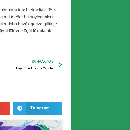
 olmasını tercih etmeliyiz.35 ×
 gerekir eğer bu s
ö
ylenenleri
iler daha büyük geriye gittikçe
büyüklük ve küçüklük olarak
SONRAKI YAZI
Haydi Sihirli Resim Yapalım
Telegram